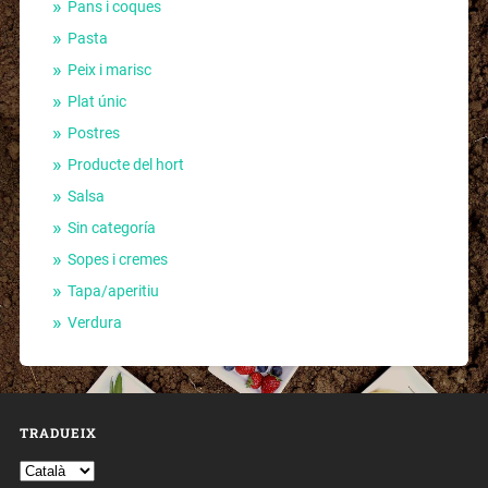
Pans i coques
Pasta
Peix i marisc
Plat únic
Postres
Producte del hort
Salsa
Sin categoría
Sopes i cremes
Tapa/aperitiu
Verdura
TRADUEIX