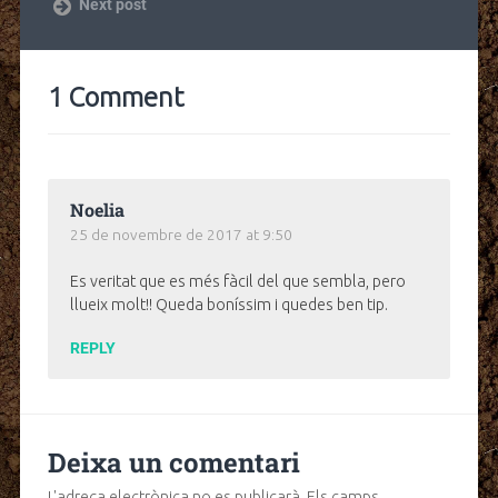
Next post
1 Comment
Noelia
25 de novembre de 2017 at 9:50
Es veritat que es més fàcil del que sembla, pero
llueix molt!! Queda boníssim i quedes ben tip.
REPLY
Deixa un comentari
L'adreça electrònica no es publicarà.
Els camps