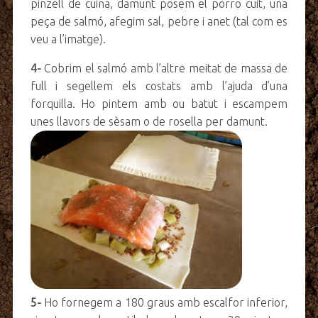
pinzell de cuina, damunt posem el porro cuit, una
peça de salmó, afegim sal, pebre i anet (tal com es
veu a l’imatge).
4-
Cobrim el salmó amb l’altre meitat de massa de
full i segellem els costats amb l’ajuda d’una
forquilla. Ho pintem amb ou batut i escampem
unes llavors de sèsam o de rosella per damunt.
5-
Ho fornegem a 180 graus amb escalfor inferior,