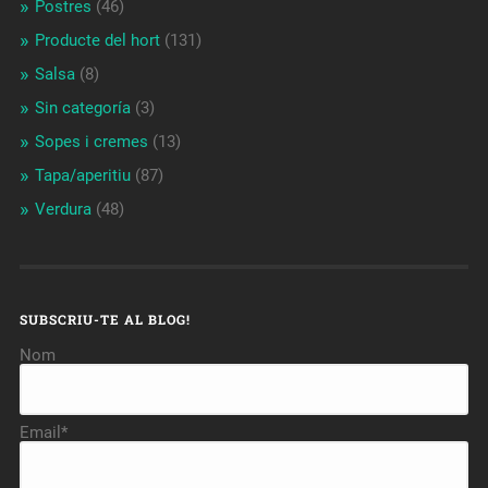
Postres
(46)
Producte del hort
(131)
Salsa
(8)
Sin categoría
(3)
Sopes i cremes
(13)
Tapa/aperitiu
(87)
Verdura
(48)
SUBSCRIU-TE AL BLOG!
Nom
Email*