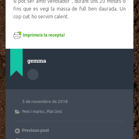
si pot ser amb ventilador , durant uns 20 minuts o
fins que es vegi la massa de full ben daurada. Un
cop cuit ho servim calent.
Imprimeix la recepta!
gemma
5 de novembre de 2018
Peix i marisc
,
Plat únic
Previous post