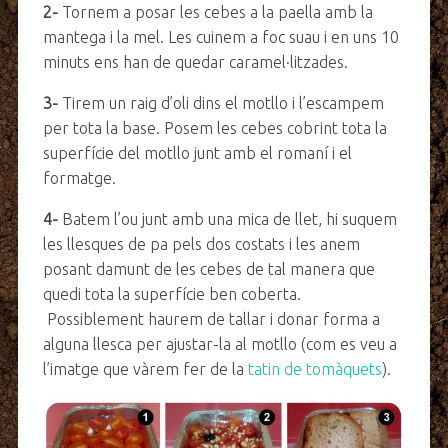
2-
Tornem a posar les cebes a la paella amb la
mantega i la mel. Les cuinem a foc suau i en uns 10
minuts ens han de quedar caramel·litzades.
3-
Tirem un raig d’oli dins el motllo i l’escampem
per tota la base. Posem les cebes cobrint tota la
superfície del motllo junt amb el romaní i el
formatge.
4-
Batem l’ou junt amb una mica de llet, hi suquem
les llesques de pa pels dos costats i les anem
posant damunt de les cebes de tal manera que
quedi tota la superfície ben coberta.
Possiblement haurem de tallar i donar forma a
alguna llesca per ajustar-la al motllo (com es veu a
l’imatge que vàrem fer de la
tatin de tomàquets
).