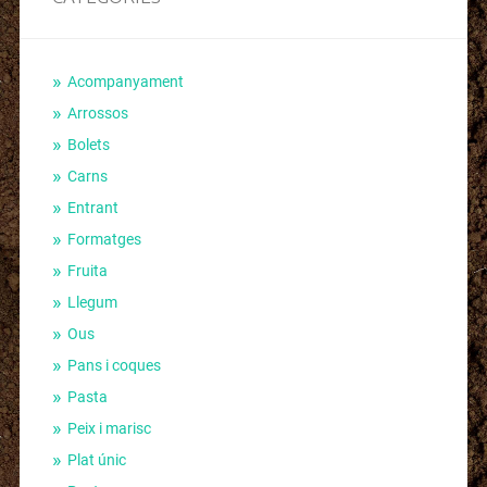
Acompanyament
Arrossos
Bolets
Carns
Entrant
Formatges
Fruita
Llegum
Ous
Pans i coques
Pasta
Peix i marisc
Plat únic