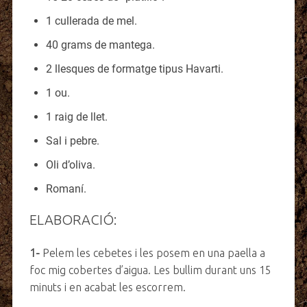
1 cullerada de mel.
40 grams de mantega.
2 llesques de formatge tipus Havarti.
1 ou.
1 raig de llet.
Sal i pebre.
Oli d’oliva.
Romaní.
ELABORACIÓ:
1-
Pelem les cebetes i les posem en una paella a
foc mig cobertes d’aigua. Les bullim durant uns 15
minuts i en acabat les escorrem.