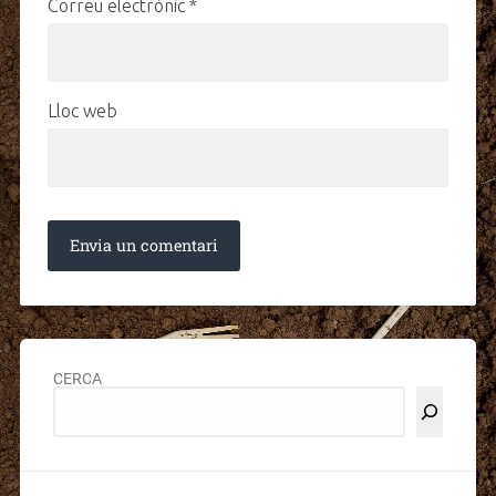
Correu electrònic
*
Lloc web
CERCA