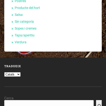
Postres
Producte del hort
Salsa
Sin categoría
Sopes i cremes
Tapa/aperitiu
Verdura
TRADUEIX
Cerca