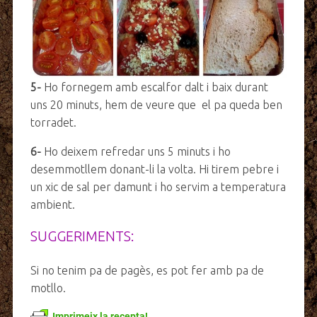
5-
Ho fornegem amb escalfor dalt i baix durant
uns 20 minuts, hem de veure que el pa queda ben
torradet.
6-
Ho deixem refredar uns 5 minuts i ho
desemmotllem donant-li la volta. Hi tirem pebre i
un xic de sal per damunt i ho servim a temperatura
ambient.
SUGGERIMENTS:
Si no tenim pa de pagès, es pot fer amb pa de
motllo.
Imprimeix la recepta!