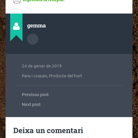
gemma
24 de gener de 2019
Pans i coques
,
Producte del hort
Previous post
Next post
Deixa un comentari