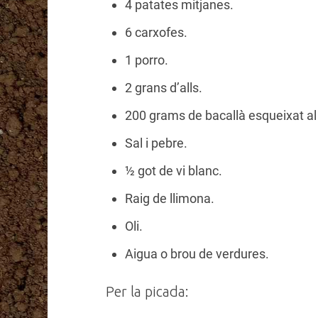
4 patates mitjanes.
6 carxofes.
1 porro.
2 grans d’alls.
200 grams de bacallà esqueixat al 
Sal i pebre.
½ got de vi blanc.
Raig de llimona.
Oli.
Aigua o brou de verdures.
Per la picada: