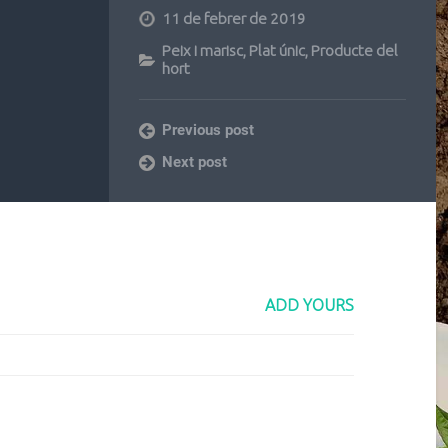
11 de febrer de 2019
Peix i marisc
,
Plat únic
,
Producte del
hort
Previous post
Next post
ADD YOURS