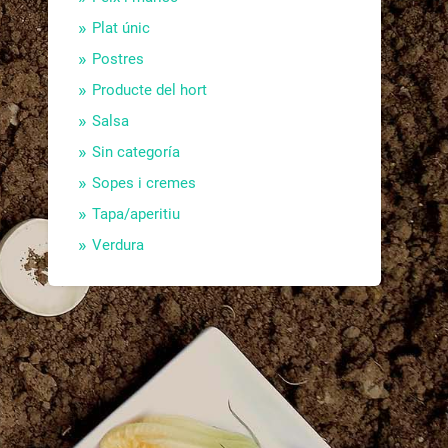
Plat únic
Postres
Producte del hort
Salsa
Sin categoría
Sopes i cremes
Tapa/aperitiu
Verdura