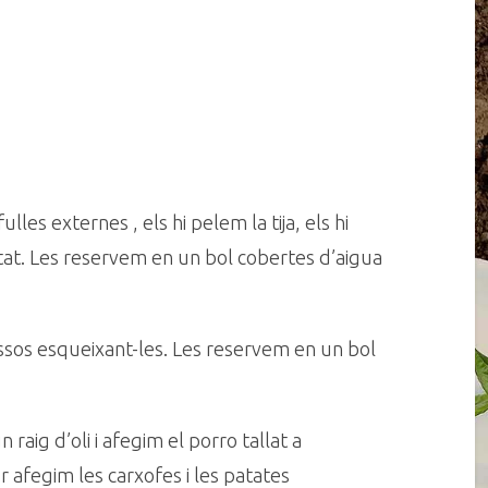
les externes , els hi pelem la tija, els hi
itat. Les reservem en un bol cobertes d’aigua
ossos esqueixant-les. Les reservem en un bol
aig d’oli i afegim el porro tallat a
 afegim les carxofes i les patates