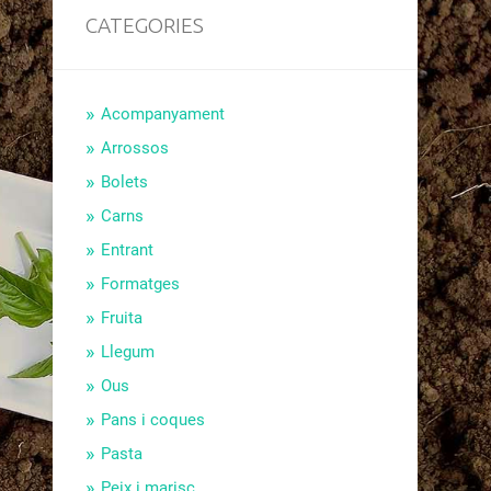
CATEGORIES
Acompanyament
Arrossos
Bolets
Carns
Entrant
Formatges
Fruita
Llegum
Ous
Pans i coques
Pasta
Peix i marisc