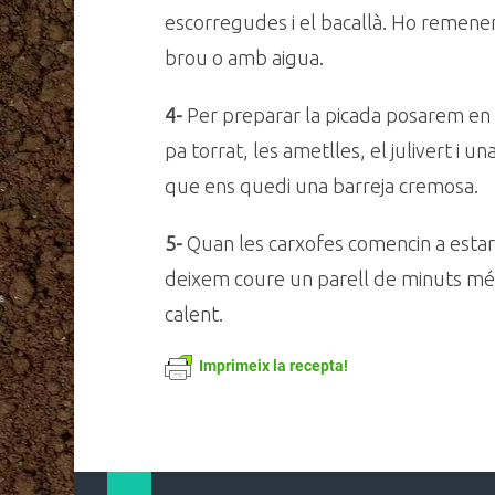
escorregudes i el bacallà. Ho remenem,
brou o amb aigua.
4-
Per preparar la picada posarem en e
pa torrat, les ametlles, el julivert i u
que ens quedi una barreja cremosa.
5-
Quan les carxofes comencin a estar
deixem coure un parell de minuts més.
calent.
Imprimeix la recepta!