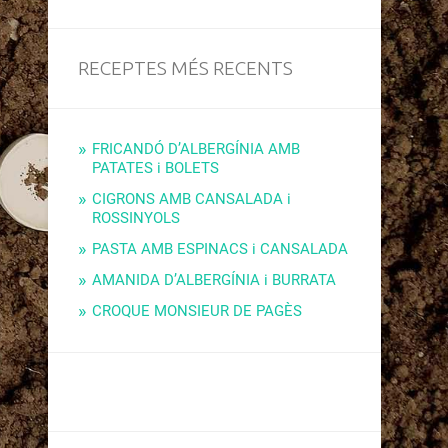
RECEPTES MÉS RECENTS
FRICANDÓ D’ALBERGÍNIA AMB
PATATES i BOLETS
CIGRONS AMB CANSALADA i
ROSSINYOLS
PASTA AMB ESPINACS i CANSALADA
AMANIDA D’ALBERGÍNIA i BURRATA
CROQUE MONSIEUR DE PAGÈS