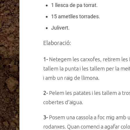
1 llesca de pa torrat.
15 ametlles torrades.
Julivert.
Elaboració:
1-
Netegem les carxofes, retirem les ful
tallem la punta i les tallem per la me
i amb un raig de llimona.
2-
Pelem les patates i les tallem a tr
cobertes d’aigua.
3-
Posem una cassola a foc mig amb un r
rodanxes. Quan comenci a agafar color