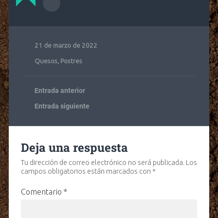
21 de marzo de 2022
Quesos
,
Postres
Entrada anterior
Entrada siguiente
Deja una respuesta
Tu dirección de correo electrónico no será publicada.
Los
campos obligatorios están marcados con
*
Comentario
*