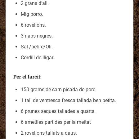
2 grans d’all.
Mig porro.
6 rovellons.
3 naps negres.
Sal /pebre/Oli.
Cordill de lligar.
Per el farcit:
150 grams de carn picada de porc.
1 tall de ventresca fresca tallada ben petita.
6 prunes seques tallades a quarts.
6 ametlles partides per la meitat
2 rovellons tallats a daus.