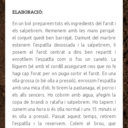
ELABORACIÓ:
En un bol preparem tots els ingredients del farcit i
els salpebrem. Remenem amb les mans perquè
el conjunt quedi ben barrejat. Damunt del marbre
estenem l’espatlla desossada i la salpebrem, li
posem el farcit centrat a dins ben repartit i
enrotllem l’espatlla com si fos un caneló. La
lliguem bé amb el cordill assegurant-nos que no hi
hagi cap forat per on pugui sortir el farcit. En una
olla grossa (o bé olla a pressió), enrossim l’espatlla
amb una mica d’oli, hi tirem la pastanaga, el porro i
els alls sencers. Ho cobrim amb aigua, afegim la
copa de brandi o ratafia i salpebrem. Ho tapem i
cuinem una hora si és olla normal i uns 15 minuts si
és olla a pressió. Passat aquest temps, retirem
l’espatlla i la reservem. Colem el brou, que