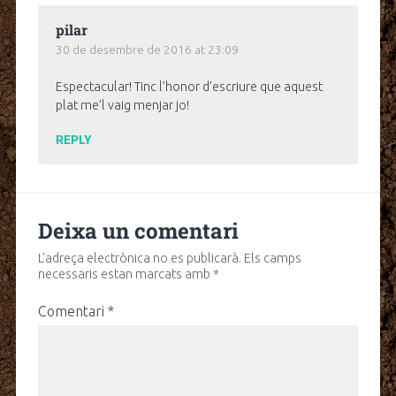
pilar
30 de desembre de 2016 at 23:09
Espectacular! Tinc l’honor d’escriure que aquest
plat me’l vaig menjar jo!
REPLY
Deixa un comentari
L'adreça electrònica no es publicarà.
Els camps
necessaris estan marcats amb
*
Comentari
*