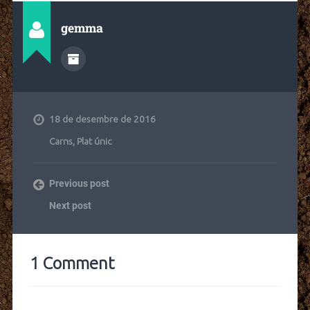
gemma
18 de desembre de 2016
Carns
,
Plat únic
Previous post
Next post
1 Comment