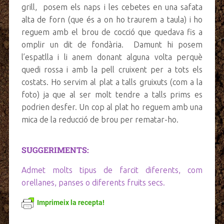
grill, posem els naps i les cebetes en una safata
alta de forn (que és a on ho traurem a taula) i ho
reguem amb el brou de cocció que quedava fis a
omplir un dit de fondària. Damunt hi posem
l’espatlla i li anem donant alguna volta perquè
quedi rossa i amb la pell cruixent per a tots els
costats. Ho servim al plat a talls gruixuts (com a la
foto) ja que al ser molt tendre a talls prims es
podrien desfer. Un cop al plat ho reguem amb una
mica de la reducció de brou per rematar-ho.
SUGGERIMENTS:
Admet molts tipus de farcit diferents, com
orellanes, panses o diferents fruits secs.
Imprimeix la recepta!