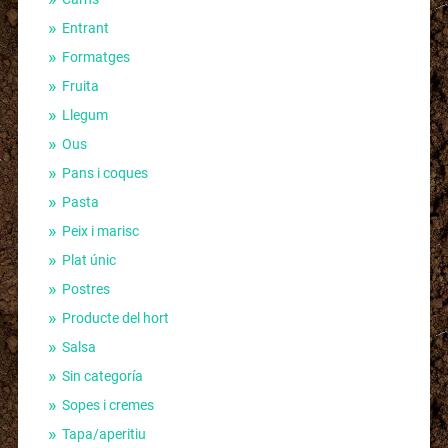
Entrant
Formatges
Fruita
Llegum
Ous
Pans i coques
Pasta
Peix i marisc
Plat únic
Postres
Producte del hort
Salsa
Sin categoría
Sopes i cremes
Tapa/aperitiu