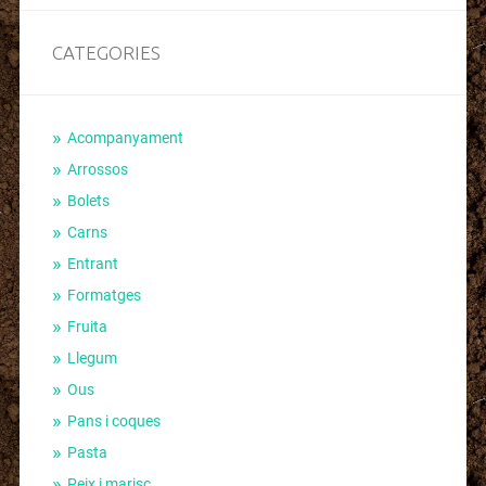
CATEGORIES
Acompanyament
Arrossos
Bolets
Carns
Entrant
Formatges
Fruita
Llegum
Ous
Pans i coques
Pasta
Peix i marisc