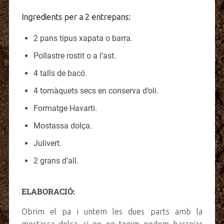
Ingredients per a 2 entrepans:
2 pans tipus xapata o barra.
Pollastre rostit o a l’ast.
4 talls de bacó.
4 tomàquets secs en conserva d’oli.
Formatge Havarti.
Mostassa dolça.
Julivert.
2 grans d’all.
ELABORACIÓ:
Obrim el pa i untem les dues parts amb la
mostassa dolça, si no en tenim podem barrejar