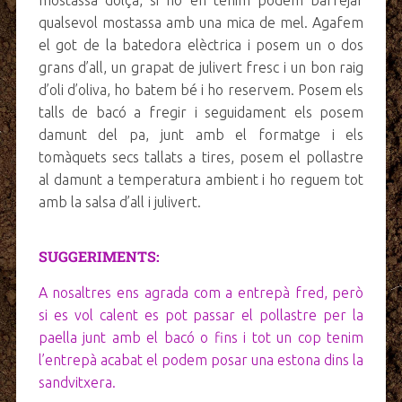
qualsevol mostassa amb una mica de mel. Agafem
el got de la batedora elèctrica i posem un o dos
grans d’all, un grapat de julivert fresc i un bon raig
d’oli d’oliva, ho batem bé i ho reservem. Posem els
talls de bacó a fregir i seguidament els posem
damunt del pa, junt amb el formatge i els
tomàquets secs tallats a tires, posem el pollastre
al damunt a temperatura ambient i ho reguem tot
amb la salsa d’all i julivert.
SUGGERIMENTS:
A nosaltres ens agrada com a entrepà fred, però
si es vol calent es pot passar el pollastre per la
paella junt amb el bacó o fins i tot un cop tenim
l’entrepà acabat el podem posar una estona dins la
sandvitxera.