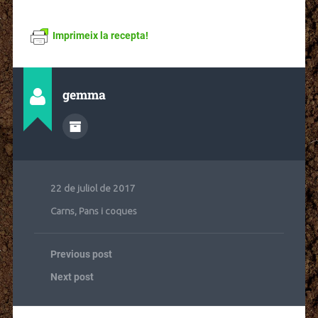
Imprimeix la recepta!
gemma
22 de juliol de 2017
Carns
,
Pans i coques
Previous post
Next post