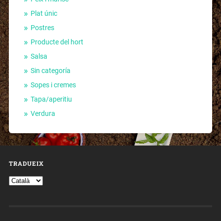
Plat únic
Postres
Producte del hort
Salsa
Sin categoría
Sopes i cremes
Tapa/aperitiu
Verdura
TRADUEIX