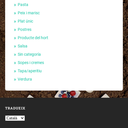
Pasta
Peix i marisc
Plat únic
Postres
Producte del hort
Salsa
Sin categoría
Sopes i cremes
Tapa/aperitiu
Verdura
TRADUEIX