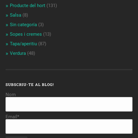
Producte del hort
(131)
Salsa
(8)
Sin categoría
(3)
Sopes i cremes
(13)
Tapa/aperitiu
(87)
Verdura
(48)
SUBSCRIU-TE AL BLOG!
Nom
Email*