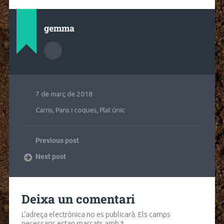
gemma
7 de març de 2018
Carns
,
Pans i coques
,
Plat únic
Previous post
Next post
Deixa un comentari
L'adreça electrònica no es publicarà.
Els camps
necessaris estan marcats amb
*