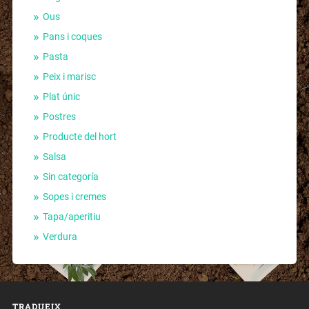
Ous
Pans i coques
Pasta
Peix i marisc
Plat únic
Postres
Producte del hort
Salsa
Sin categoría
Sopes i cremes
Tapa/aperitiu
Verdura
TRADUEIX