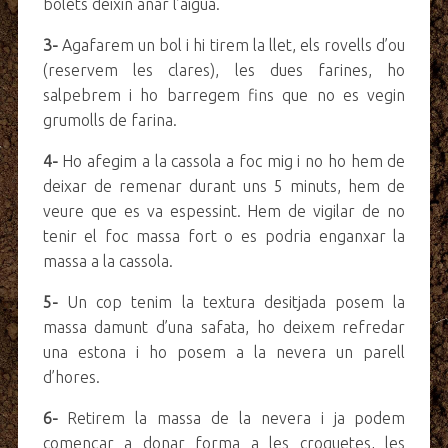
bolets deixin anar l’aigua.
3-
Agafarem un bol i hi tirem la llet, els rovells d’ou
(reservem les clares), les dues farines, ho
salpebrem i ho barregem fins que no es vegin
grumolls de farina.
4-
Ho afegim a la cassola a foc mig i no ho hem de
deixar de remenar durant uns 5 minuts, hem de
veure que es va espessint. Hem de vigilar de no
tenir el foc massa fort o es podria enganxar la
massa a la cassola.
5-
Un cop tenim la textura desitjada posem la
massa damunt d’una safata, ho deixem refredar
una estona i ho posem a la nevera un parell
d’hores.
6-
Retirem la massa de la nevera i ja podem
començar a donar forma a les croquetes, les