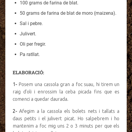
100 grams de farina de blat.
50 grams de farina de blat de moro (maizena).
Sal i pebre.
Julivert.
Oli per fregir.
Pa ratllat.
ELABORACIÓ:
1-
Posem una cassola gran a foc suau, hi tirem un
raig d’oli i enrossim la ceba picada fins que es
comenci a quedar daurada.
2-
Afegim a la cassola els bolets nets i tallats a
daus petits i el julivert picat. Ho salpebrem i ho
mantenim a foc mig uns 2 o 3 minuts per que els