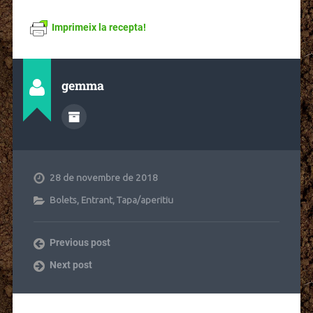
Imprimeix la recepta!
gemma
28 de novembre de 2018
Bolets
,
Entrant
,
Tapa/aperitiu
Previous post
Next post