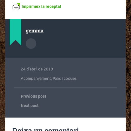
Imprimeix la recepta!
gemma
24 d'abril de 2019
Acompanyament
,
Pans i coques
Previous post
Next post
Deixa un comentari