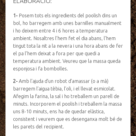
ELABORACIÓ:
1-
Posem tots els ingredients del poolish dins un
bol, ho barregem amb unes barnilles manualment
i ho deixem entre 4 i 6 hores a temperatura
ambient. Nosaltres l’hem fet el dia abans, l’hem
tingut tota la nit a la nevera i una hora abans de fer
el pa l’hem deixat a fora per que quedi a
temperatura ambient. Veureu que la massa queda
esponjosa i fa bombolles.
2-
Amb l’ajuda d’un robot d’amassar (o a mà)
barregem l’aigua tèbia, l’oli, i el llevat esmicolat.
Afegim la farina, la sal i ho treballem un parell de
minuts. Incorporem el poolish i treballem la massa
uns 8-10 minuts, ens ha de quedar elàstica,
consistent i veurem que es desenganxa molt bé de
les parets del recipient.