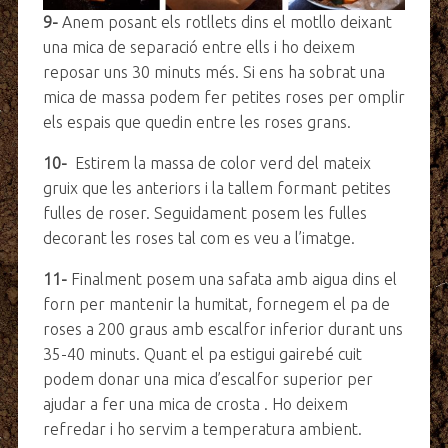
9-
Anem posant els rotllets dins el motllo deixant
una mica de separació entre ells i ho deixem
reposar uns 30 minuts més. Si ens ha sobrat una
mica de massa podem fer petites roses per omplir
els espais que quedin entre les roses grans.
10-
Estirem la massa de color verd del mateix
gruix que les anteriors i la tallem formant petites
fulles de roser. Seguidament posem les fulles
decorant les roses tal com es veu a l’imatge.
11-
Finalment posem una safata amb aigua dins el
forn per mantenir la humitat, fornegem el pa de
roses a 200 graus amb escalfor inferior durant uns
35-40 minuts. Quant el pa estigui gairebé cuit
podem donar una mica d’escalfor superior per
ajudar a fer una mica de crosta . Ho deixem
refredar i ho servim a temperatura ambient.