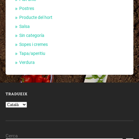
Postres
Producte del hort
Salsa
Sin categoría
Sopes i cremes
Tapa/aperitiu
Verdura
TRADUEIX
Cerca