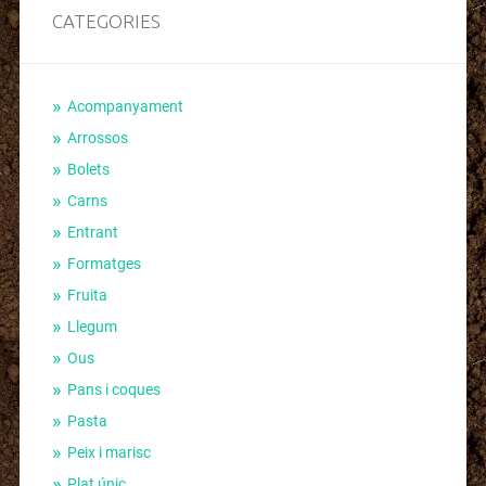
CATEGORIES
Acompanyament
Arrossos
Bolets
Carns
Entrant
Formatges
Fruita
Llegum
Ous
Pans i coques
Pasta
Peix i marisc
Plat únic