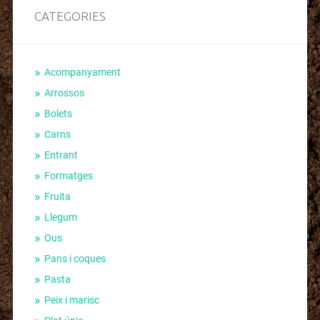
CATEGORIES
Acompanyament
Arrossos
Bolets
Carns
Entrant
Formatges
Fruita
Llegum
Ous
Pans i coques
Pasta
Peix i marisc