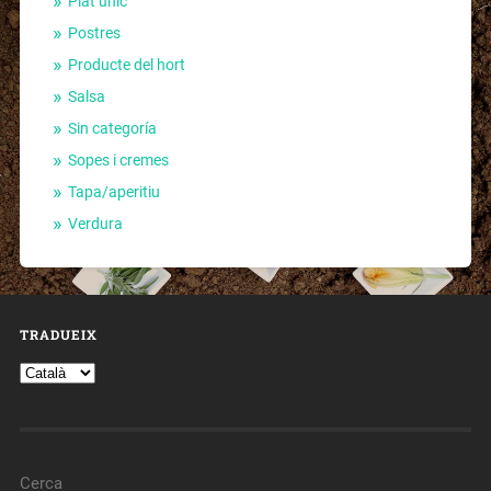
Plat únic
Postres
Producte del hort
Salsa
Sin categoría
Sopes i cremes
Tapa/aperitiu
Verdura
TRADUEIX
Cerca