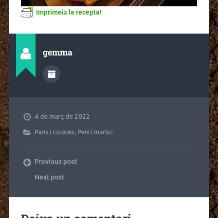
Imprimeix la recepta!
gemma
4 de març de 2022
Pans i coques
,
Peix i marisc
Previous post
Next post