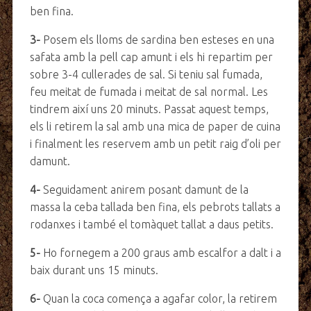
ben fina.
3-
Posem els lloms de sardina ben esteses en una
safata amb la pell cap amunt i els hi repartim per
sobre 3-4 cullerades de sal. Si teniu sal fumada,
feu meitat de fumada i meitat de sal normal. Les
tindrem així uns 20 minuts. Passat aquest temps,
els li retirem la sal amb una mica de paper de cuina
i finalment les reservem amb un petit raig d’oli per
damunt.
4-
Seguidament anirem posant damunt de la
massa la ceba tallada ben fina, els pebrots tallats a
rodanxes i també el tomàquet tallat a daus petits.
5-
Ho fornegem a 200 graus amb escalfor a dalt i a
baix durant uns 15 minuts.
6-
Quan la coca comença a agafar color, la retirem