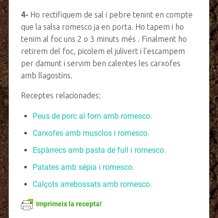
4-
Ho rectifiquem de sal i pebre tenint en compte
que la salsa romesco ja en porta. Ho tapem i ho
tenim al foc uns 2 o 3 minuts més . Finalment ho
retirem del foc, picolem el julivert i l’escampem
per damunt i servim ben calentes les carxofes
amb llagostins.
Receptes relacionades:
Peus de porc al forn amb romesco.
Carxofes amb musclos i romesco.
Espàrrecs amb pasta de full i romesco.
Patates amb sépia i romesco.
Calçots arrebossats amb romesco.
Imprimeix la recepta!