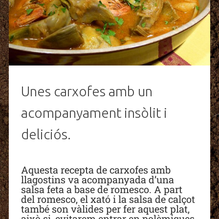
Unes carxofes amb un
acompanyament insòlit i
deliciós.
Aquesta recepta de carxofes amb
llagostins va acompanyada d’una
salsa feta a base de romesco. A part
del romesco, el xató i la salsa de calçot
també son vàlides per fer aquest plat,
això si, evitarem entrar en polèmiques