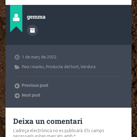
gemma
1 de març de 2022
Peix i marisc
,
Producte del hort
,
Verdura
Previous post
Next post
Deixa un comentari
L'adreça electrònica no es publicarà.
Els camps
necessaris estan marcats amb
*