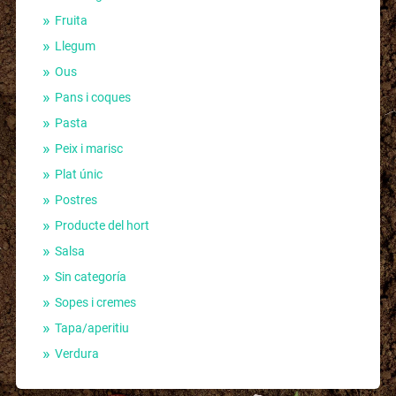
Fruita
Llegum
Ous
Pans i coques
Pasta
Peix i marisc
Plat únic
Postres
Producte del hort
Salsa
Sin categoría
Sopes i cremes
Tapa/aperitiu
Verdura