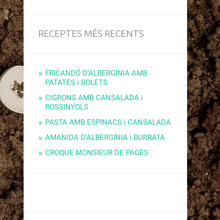
RECEPTES MÉS RECENTS
FRICANDÓ D’ALBERGÍNIA AMB
PATATES i BOLETS
CIGRONS AMB CANSALADA i
ROSSINYOLS
PASTA AMB ESPINACS i CANSALADA
AMANIDA D’ALBERGÍNIA i BURRATA
CROQUE MONSIEUR DE PAGÈS