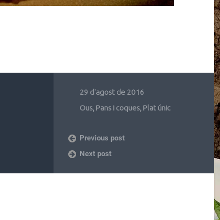
29 d'agost de 2016
Ous
,
Pans i coques
,
Plat únic
Previous post
Next post