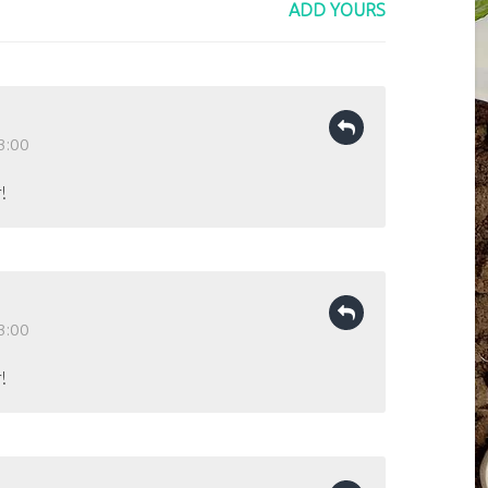
ADD YOURS
3:00
!
3:00
!