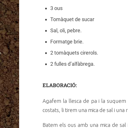
3 ous
Tomàquet de sucar
Sal, oli, pebre.
Formatge brie.
2 tomàquets cirerols.
2 fulles d’alfàbrega.
ELABORACIÓ:
Agafem la llesca de pa i la suquem
costats, li tirem una mica de sal i una r
Batem els ous amb una mica de sal i