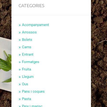
CATEGORIES
Acompanyament
Arrossos
Bolets
Carns
Entrant
Formatges
Fruita
Llegum
Ous
Pans i coques
Pasta
Peix i marisc