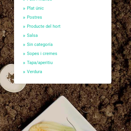
Plat únic
Postres
Producte del hort
Salsa
Sin categoría
Sopes i cremes
Tapa/aperitiu
Verdura