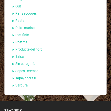
Ous
Pans i coques
Pasta
Peix i marisc
Plat únic
Postres
Producte del hort
Salsa
Sin categoría
Sopes i cremes
Tapa/aperitiu
Verdura
TRADUEIX