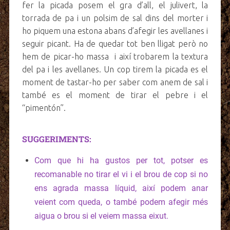
fer la picada posem el gra d’all, el julivert, la
torrada de pa i un polsim de sal dins del morter i
ho piquem una estona abans d’afegir les avellanes i
seguir picant. Ha de quedar tot ben lligat però no
hem de picar-ho massa i així trobarem la textura
del pa i les avellanes. Un cop tirem la picada es el
moment de tastar-ho per saber com anem de sal i
també es el moment de tirar el pebre i el
“pimentón”.
SUGGERIMENTS:
Com que hi ha gustos per tot, potser es
recomanable no tirar el vi i el brou de cop si no
ens agrada massa líquid, així podem anar
veient com queda, o també podem afegir més
aigua o brou si el veiem massa eixut.