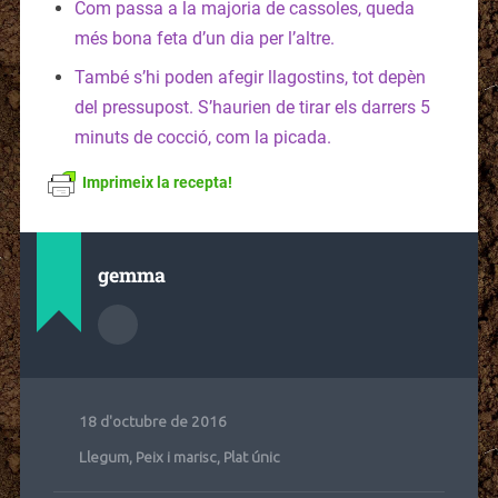
Com passa a la majoria de cassoles, queda
més bona feta d’un dia per l’altre.
També s’hi poden afegir llagostins, tot depèn
del pressupost. S’haurien de tirar els darrers 5
minuts de cocció, com la picada.
Imprimeix la recepta!
gemma
18 d'octubre de 2016
Llegum
,
Peix i marisc
,
Plat únic