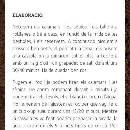
ELABORACIÓ:
Netegem els calamars i les sèpies i els tallem a
rotllanes o bé a daus, en funció de la mida de les
bestioles, i els reservem. A continuació picolem a
trossets ben petits el pebrot i la ceba i els posem
a la cassola on ja cuinarem tot el plat, a foc lent
amb un raig d’oli i un grapadet de sal, durant uns
30/40 minuts. Ha de quedar ben ros.
Pugem el foc i ja podem tirar els calamars i les
sèpies. Ho anem remenant durant 5 minuts i ja
podem tirar els fesols, el vi blanc i el brou o l’aigua.
Ho remenem bé i ajustem el foc per que vagi fent
un xup-xup suau durant uns 15/20 minuts. Mentre
la cassola es va fent podem preparar la picada, la
qual tirarem en els 5 minuts finals de cocció. Per