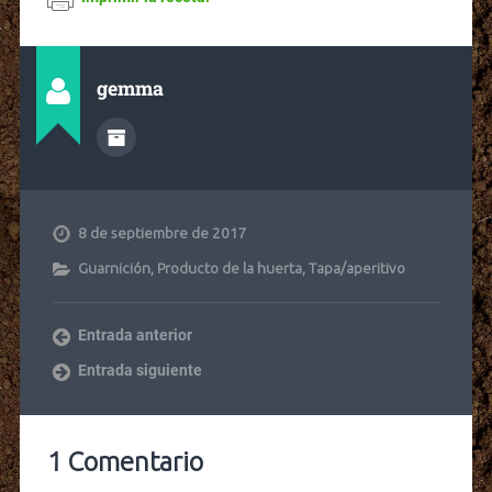
gemma
8 de septiembre de 2017
Guarnición
,
Producto de la huerta
,
Tapa/aperitivo
Entrada anterior
Entrada siguiente
1 Comentario