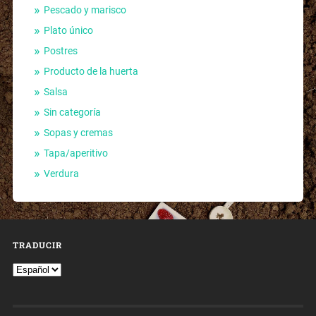
Pescado y marisco
Plato único
Postres
Producto de la huerta
Salsa
Sin categoría
Sopas y cremas
Tapa/aperitivo
Verdura
TRADUCIR