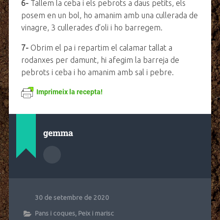
6-
Tallem la ceba i els pebrots a daus petits, els
posem en un bol, ho amanim amb una cullerada de
vinagre, 3 cullerades d’oli i ho barregem.
7-
Obrim el pa i repartim el calamar tallat a
rodanxes per damunt, hi afegim la barreja de
pebrots i ceba i ho amanim amb sal i pebre.
Imprimeix la recepta!
gemma
30 de setembre de 2020
Pans i coques
,
Peix i marisc