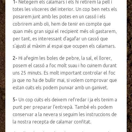
1-
Netegem els calamars i els hi retirem la pell i
totes les vísceres del interior. Un cop ben nets els
posarem junt amb les potes en un cassó i els
cobrirem amb oli, hem de tenir en compte que
quan més gran sigui el recipient més oli gastarem,
per tant, es interessant d’agafar un cassó que
s’ajusti al màxim al espai que ocupen els calamars.
2-
Hi afegim les boles de pebre, la sal, el llorer,
posem el cassó a foc molt suau i ho cuinem durant
uns 25 minuts. Es molt important controlar el foc
ja que no ha de bullir mai, si volem comprovar que
estan cuits els podem punxar amb un ganivet.
5-
Un cop cuits els deixem refredar i ja els tenim a
punt per preparar l’entrepà. També els podem
conservar a la nevera si seguim les instruccions de
la nostra recepta de calamar confitat.