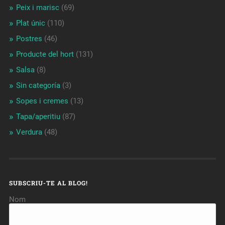
Peix i marisc
(69)
Plat únic
(110)
Postres
(46)
Producte del hort
(131)
Salsa
(8)
Sin categoría
(3)
Sopes i cremes
(13)
Tapa/aperitiu
(87)
Verdura
(48)
SUBSCRIU-TE AL BLOG!
Nom