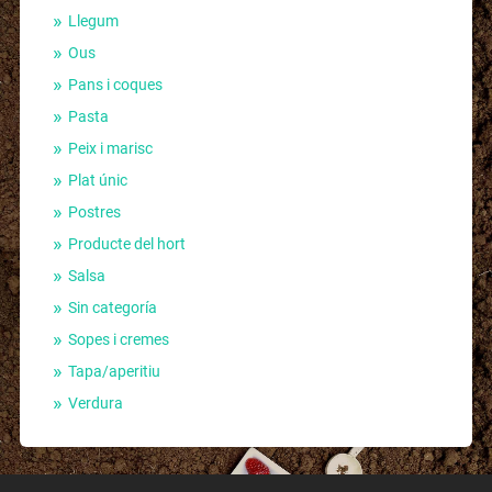
Llegum
Ous
Pans i coques
Pasta
Peix i marisc
Plat únic
Postres
Producte del hort
Salsa
Sin categoría
Sopes i cremes
Tapa/aperitiu
Verdura