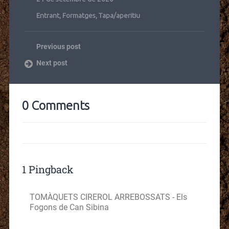
Entrant
,
Formatges
,
Tapa/aperitiu
Previous post
Next post
0 Comments
1 Pingback
TOMÀQUETS CIREROL ARREBOSSATS - Els
Fogons de Can Sibina