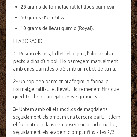
25 grams de formatge ratllat tipus parmesà.
50 grams d’oli d’oliva.
10 grams de llevat químic (Royal).
ELABORACIÓ:
1-
Posem els ous, la llet, el iogurt, l’oli i la salsa
pesto a dins d’un bol. Ho barregem manualment
amb unes barnilles o bé amb un robot de cuina.
2-
Un cop ben barrejat hi afegim la farina, el
formatge ratllat i el llevat. Ho remenem fins que
quedi tot ben barrejat i sense grumolls.
3-
Untem amb oli els motllos de magdalena i
seguidament els omplim una tercera part. Tallem
el formatge a daus i en posem un a cada motlle,
seguidament els acabem d’omplir fins a les 2/3