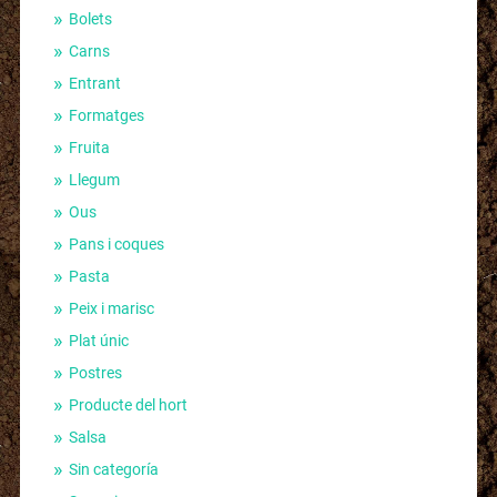
Bolets
Carns
Entrant
Formatges
Fruita
Llegum
Ous
Pans i coques
Pasta
Peix i marisc
Plat únic
Postres
Producte del hort
Salsa
Sin categoría