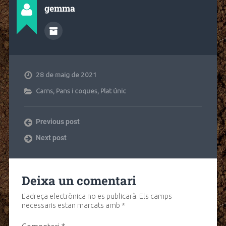
gemma
28 de maig de 2021
Carns
,
Pans i coques
,
Plat únic
Previous post
Next post
Deixa un comentari
L'adreça electrònica no es publicarà.
Els camps
necessaris estan marcats amb
*