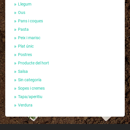
Llegum
Ous
Pans i coques
Pasta
Peix i marisc
Plat únic
Postres
Producte del hort
Salsa
Sin categoría
Sopes i cremes
Tapa/aperitiu
Verdura