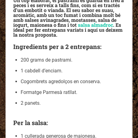
Un cop elaborat, el pastrami es guarda en fred a
peces i es serveix a talls fins, com si es tractés
d’un embotit o vianda. El seu sabor es suau,
aromàtic, amb un toc fumat i combina molt bé
amb salses avinagrades, mostasses, salsa de
iogurt, maionesa o fins i tot
salsa almadroc
. Es
ideal per fer entrepans variats i aquí us deixem
la nostra proposta.
Ingredients per a 2 entrepans:
200 grams de pastrami.
1 cabdell d’enciam.
Cogombrets agredolços en conserva.
Formatge Parmesà ratllat.
2 panets.
Per la salsa:
1 cullerada generosa de maionesa.