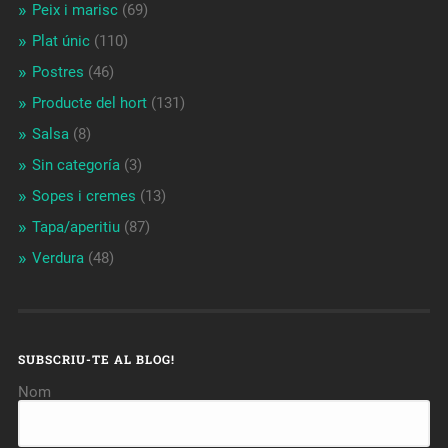
Peix i marisc
(69)
Plat únic
(110)
Postres
(46)
Producte del hort
(131)
Salsa
(8)
Sin categoría
(3)
Sopes i cremes
(13)
Tapa/aperitiu
(87)
Verdura
(48)
SUBSCRIU-TE AL BLOG!
Nom