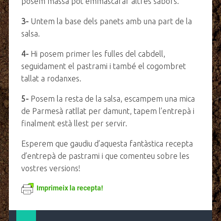
posem massa pot emmascarar altres sabors.
3-
Untem la base dels panets amb una part de la
salsa.
4-
Hi posem primer les fulles del cabdell,
seguidament el pastrami i també el cogombret
tallat a rodanxes.
5-
Posem la resta de la salsa, escampem una mica
de Parmesà ratllat per damunt, tapem l’entrepà i
finalment està llest per servir.
Esperem que gaudiu d’aquesta fantàstica recepta
d’entrepà de pastrami i que comenteu sobre les
vostres versions!
Imprimeix la recepta!