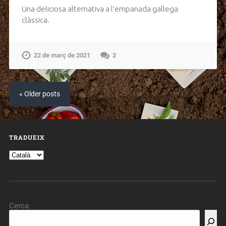
Una deliciosa alternativa a l’empanada gallega
clàssica.
22 de març de 2021
2
« Older posts
TRADUEIX
Cerca