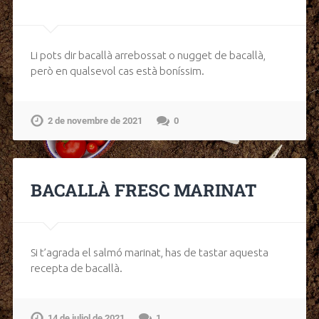
Li pots dir bacallà arrebossat o nugget de bacallà,
però en qualsevol cas està boníssim.
2 de novembre de 2021
0
BACALLÀ FRESC MARINAT
Si t’agrada el salmó marinat, has de tastar aquesta
recepta de bacallà.
14 de juliol de 2021
1