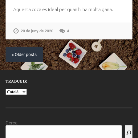
Aquesta coca és ideal per quan hi ha molta gana.
20 de juny de 2020
4
« Older posts
TRADUEIX
Cerca