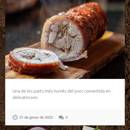
Una de les parts més humils del porc convertida en
delicatessen.
31 de gener de 2023
0